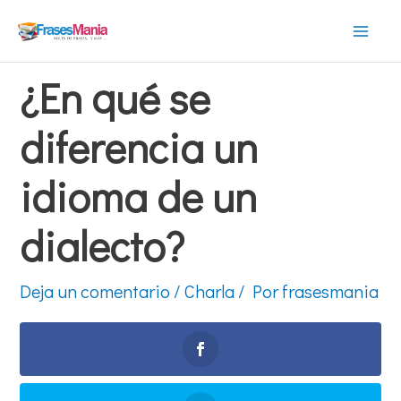
Ir
al
Mai
contenido
¿En qué se
Men
diferencia un
idioma de un
dialecto?
Deja un comentario
/
Charla
/ Por
frasesmania