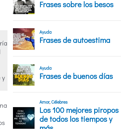
ría
l
 y
una
os