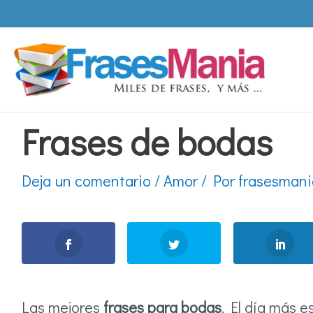
Ir
al
contenido
Frases de bodas
Deja un comentario
/
Amor
/ Por
frasesmani
Las mejores
frases para bodas
. El día más e