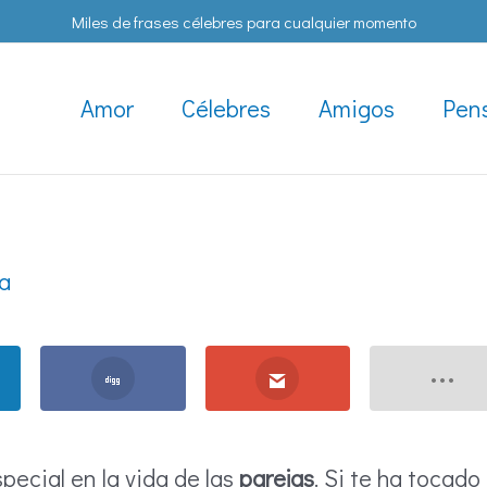
Miles de frases célebres para cualquier momento
Amor
Célebres
Amigos
Pen
a
special en la vida de las
parejas
. Si te ha tocado