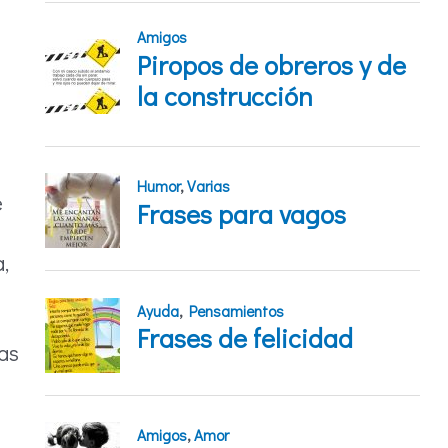
e
,
as