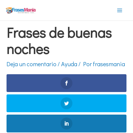
Ir
al
Mai
contenido
Frases de buenas
Men
noches
Deja un comentario
/
Ayuda
/ Por
frasesmania