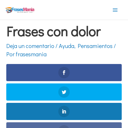
Ir
al
Mai
contenido
Frases con dolor
Men
Deja un comentario
/
Ayuda
,
Pensamientos
/
Por
frasesmania