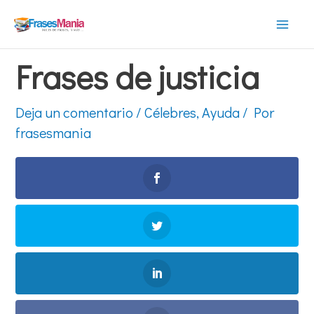
Ir
al
Mai
contenido
Frases de justicia
Men
Deja un comentario
/
Célebres
,
Ayuda
/ Por
frasesmania