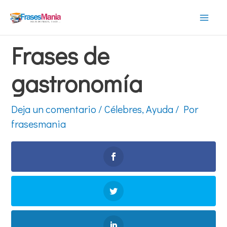
Ir
al
Mai
contenido
Frases de
Men
gastronomía
Deja un comentario
/
Célebres
,
Ayuda
/ Por
frasesmania