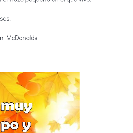
sas.
n McDonalds