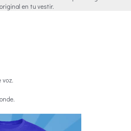
iginal en tu vestir.
 voz.
donde.