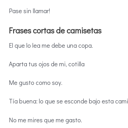
Pase sin llamar!
Frases cortas de camisetas
El que lo lea me debe una copa.
Aparta tus ojos de mi, cotilla
Me gusto como soy.
Tía buena: lo que se esconde bajo esta cami
No me mires que me gasto.