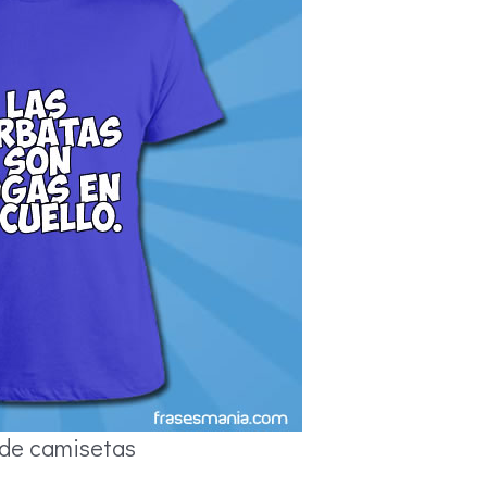
 de camisetas