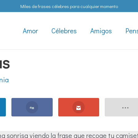
Miles de frases célebres para cualquier momento
Amor
Célebres
Amigos
Pen
as
nia
una sonrisa viendo la frase que recoge tu camise