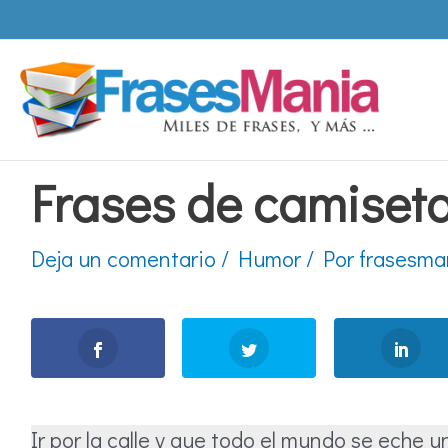
Ir
al
contenido
Frases de camiset
Deja un comentario
/
Humor
/ Por
frasesma
Ir por la calle y que todo el mundo se eche 