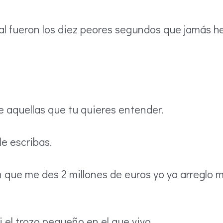
al fueron los diez peores segundos que jamás h
e aquellas que tu quieres entender.
e escribas.
on que me des 2 millones de euros yo ya arreglo m
 el trozo pequeño en el que vivo.