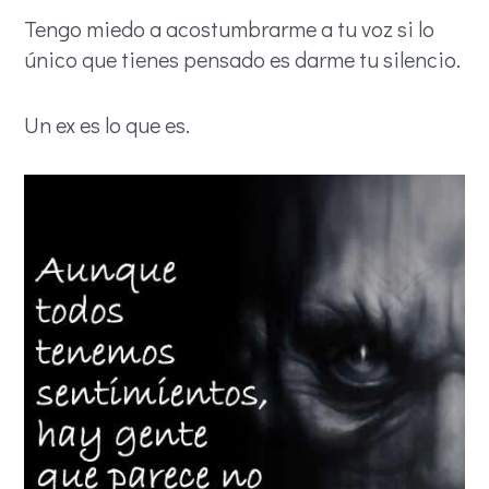
Tengo miedo a acostumbrarme a tu voz si lo
único que tienes pensado es darme tu silencio.
Un ex es lo que es.