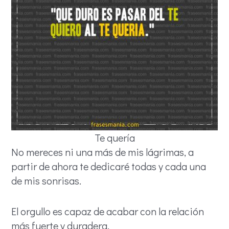
Te quería
No mereces ni una más de mis lágrimas, a
partir de ahora te dedicaré todas y cada una
de mis sonrisas.
El orgullo es capaz de acabar con la relación
más fuerte y duradera.