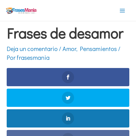
Ir
al
Mai
contenido
Frases de desamor
Men
Deja un comentario
/
Amor
,
Pensamientos
/
Por
frasesmania