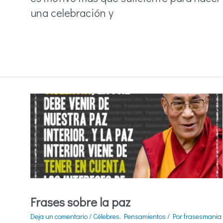
una celebración y
Frases
para
felicitar
el
cumpleaños
Frases sobre la paz
Deja un comentario
/
Célebres
,
Pensamientos
/ Por
frasesmania