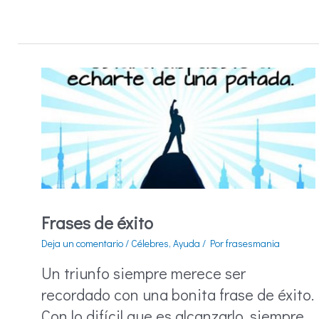
Frases
graciosas
y
divertidas
Frases de éxito
Deja un comentario
/
Célebres
,
Ayuda
/ Por
frasesmania
Un triunfo siempre merece ser
recordado con una bonita frase de éxito.
Con lo difícil que es alcanzarlo, siempre